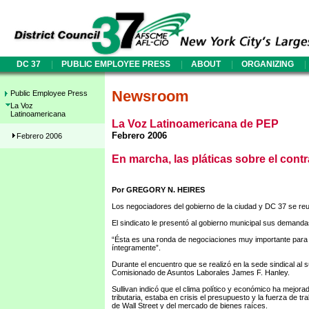
|
|
|
|
DC 37
PUBLIC EMPLOYEE PRESS
ABOUT
ORGANIZING
Newsroom
Public Employee Press
La Voz
Latinoamericana
La Voz Latinoamericana de PEP
Febrero 2006
Febrero 2006
En marcha, las pláticas sobre el contr
Por GREGORY N. HEIRES
Los negociadores del gobierno de la ciudad y DC 37 se re
El sindicato le presentó al gobierno municipal sus demanda
“Ésta es una ronda de negociaciones muy importante para el 
íntegramente”.
Durante el encuentro que se realizó en la sede sindical al 
Comisionado de Asuntos Laborales James F. Hanley.
Sullivan indicó que el clima político y económico ha mejor
tributaria, estaba en crisis el presupuesto y la fuerza d
de Wall Street y del mercado de bienes raíces.