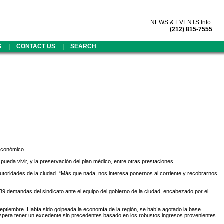
NEWS & EVENTS Info:
(212) 815-7555
|
|
|
S
CONTACT US
SEARCH
 económico.
pueda vivir, y la preservación del plan médico, entre otras prestaciones.
s autoridades de la ciudad. “Más que nada, nos interesa ponernos al corriente y recobrarnos
s 39 demandas del sindicato ante el equipo del gobierno de la ciudad, encabezado por el
septiembre. Había sido golpeada la economía de la región, se había agotado la base
l espera tener un excedente sin precedentes basado en los robustos ingresos provenientes