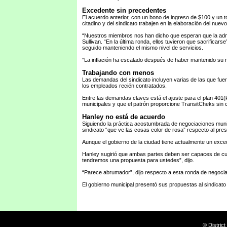
Excedente sin precedentes
El acuerdo anterior, con un bono de ingreso de $100 y un t
citadino y del sindicato trabajen en la elaboración del nuev
“Nuestros miembros nos han dicho que esperan que la admin
Sullivan. “En la última ronda, ellos tuvieron que sacrific
seguido manteniendo el mismo nivel de servicios.
“La inflación ha escalado después de haber mantenido su ni
Trabajando con menos
Las demandas del sindicato incluyen varias de las que fuer
los empleados recién contratados.
Entre las demandas claves está el ajuste para el plan 401(
municipales y que el patrón proporcione TransitCheks sin c
Hanley no está de acuerdo
Siguiendo la práctica acostumbrada de negociaciones munic
sindicato “que ve las cosas color de rosa” respecto al pre
Aunque el gobierno de la ciudad tiene actualmente un exced
Hanley sugirió que ambas partes deben ser capaces de cum
tendremos una propuesta para ustedes”, dijo.
“Parece abrumador”, dijo respecto a esta ronda de negociac
El gobierno municipal presentó sus propuestas al sindicat
© Distric