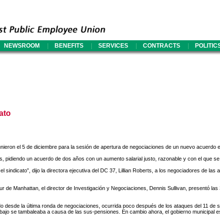
|
|
|
|
NEWSROOM
BENEFITS
SERVICES
CONTRACTS
POLITIC
ato
unieron el 5 de diciembre para la sesión de apertura de negociaciones de un nuevo acuerdo
s, pidiendo un acuerdo de dos años con un aumento salarial justo, razonable y con el que se 
sindicato”, dijo la directora ejecutiva del DC 37, Lillian Roberts, a los negociadores de la
sur de Manhattan, el director de Investigación y Negociaciones, Dennis Sullivan, presentó la
ado desde la última ronda de negociaciones, ocurrida poco después de los ataques del 11 de 
e trabajo se tambaleaba a causa de las sus-pensiones. En cambio ahora, el gobierno municipa