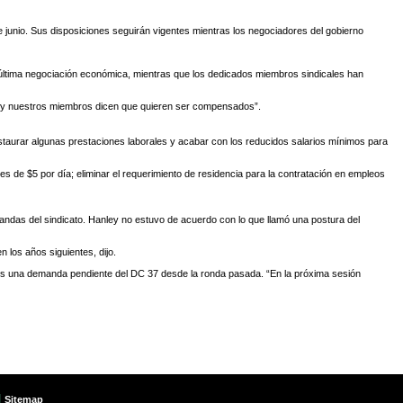
e junio. Sus disposiciones seguirán vigentes mientras los negociadores del gobierno
la última negociación económica, mientras que los dedicados miembros sindicales han
jor y nuestros miembros dicen que quieren ser compensados”.
estaurar algunas prestaciones laborales y acabar con los reducidos salarios mínimos para
s de $5 por día; eliminar el requerimiento de residencia para la contratación en empleos
andas del sindicato. Hanley no estuvo de acuerdo con lo que llamó una postura del
 los años siguientes, dijo.
 es una demanda pendiente del DC 37 desde la ronda pasada. “En la próxima sesión
|
Sitemap