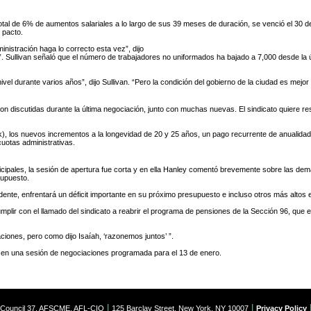
otal de 6% de aumentos salariales a lo largo de sus 39 meses de duración, se venció el 30 d
o pacto.
istración haga lo correcto esta vez”, dijo
arse”. Sullivan señaló que el número de trabajadores no uniformados ha bajado a 7,000 desde 
vel durante varios años”, dijo Sullivan. “Pero la condición del gobierno de la ciudad es me
on discutidas durante la última negociación, junto con muchas nuevas. El sindicato quiere r
k), los nuevos incrementos a la longevidad de 20 y 25 años, un pago recurrente de anualidade
uotas administrativas.
ipales, la sesión de apertura fue corta y en ella Hanley comentó brevemente sobre las dem
supuesto.
ente, enfrentará un déficit importante en su próximo presupuesto e incluso otros más altos en
plir con el llamado del sindicato a reabrir el programa de pensiones de la Sección 96, que
iones, pero como dijo Isaíah, ‘razonemos juntos’ ”.
o en una sesión de negociaciones programada para el 13 de enero.
|
|
t Council 37, AFSCME, AFL-CIO
125 Barclay Street, New York, NY 10007
Privacy Policy