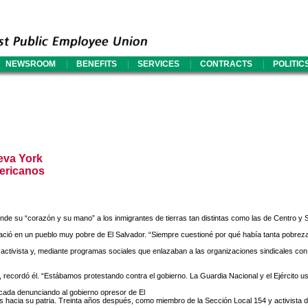
|
|
|
|
NEWSROOM
BENEFITS
SERVICES
CONTRACTS
POLITIC
eva York
mericanos
de su “corazón y su mano” a los inmigrantes de tierras tan distintas como las de Centro y 
nació en un pueblo muy pobre de El Salvador. “Siempre cuestioné por qué había tanta pobreza
 activista y, mediante programas sociales que enlazaban a las organizaciones sindicales con 
, recordó él. “Estábamos protestando contra el gobierno. La Guardia Nacional y el Ejército usa
ada denunciando al gobierno opresor de El
s hacia su patria. Treinta años después, como miembro de la Sección Local 154 y activista 