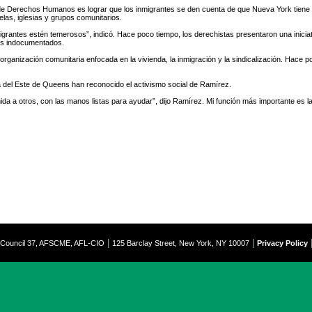
de Derechos Humanos es lograr que los inmigrantes se den cuenta de que Nueva York tiene le
las, iglesias y grupos comunitarios.
igrantes estén temerosos”, indicó. Hace poco tiempo, los derechistas presentaron una iniciat
res indocumentados.
rganización comunitaria enfocada en la vivienda, la inmigración y la sindicalización. Hace
 del Este de Queens han reconocido el activismo social de Ramírez.
nida a otros, con las manos listas para ayudar”, dijo Ramírez. Mi función más importante es 
|
|
t Council 37, AFSCME, AFL-CIO
125 Barclay Street, New York, NY 10007
Privacy Policy