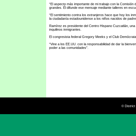
“El aspecto más importante de mi trabajo con la Comisión 
grandes. Él difunde ese mensaje mediante talleres en escue
“El sentimiento contra los extranjeros hace que hoy los inm
la ciudadanía estadounidense a los niños nacidos de pad
Ramírez es presidente del Centro Hispano Cuzcatlán, una o
inquilinos inmigrantes.
El congresista federal Gregory Meeks y el Club Demócrata
“Vine a los EE.UU. con la responsabilidad de dar la bienve
poder a las comunidades”.
© Distric