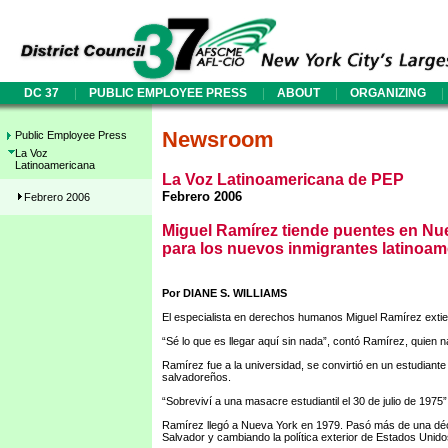
|
|
|
|
DC 37
PUBLIC EMPLOYEE PRESS
ABOUT
ORGANIZING
Newsroom
Public Employee Press
La Voz
Latinoamericana
La Voz Latinoamericana de PEP
Febrero 2006
Febrero 2006
Miguel Ramírez tiende puentes en Nu
para los nuevos inmigrantes latinoa
Por DIANE S. WILLIAMS
El especialista en derechos humanos Miguel Ramírez extien
“Sé lo que es llegar aquí sin nada”, contó Ramírez, quien 
Ramírez fue a la universidad, se convirtió en un estudiante
salvadoreños.
“Sobreviví a una masacre estudiantil el 30 de julio de 1975”
Ramírez llegó a Nueva York en 1979. Pasó más de una déc
Salvador y cambiando la política exterior de Estados Unido