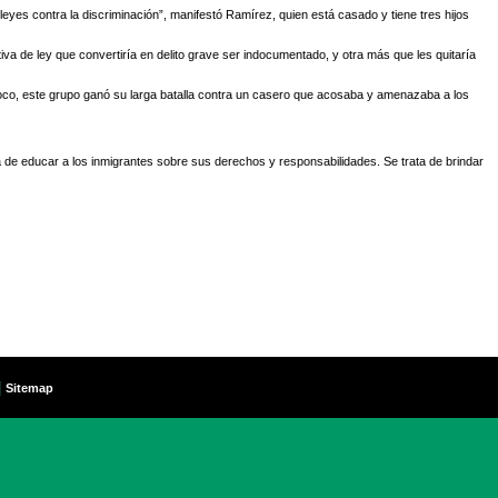
yes contra la discriminación”, manifestó Ramírez, quien está casado y tiene tres hijos
iva de ley que convertiría en delito grave ser indocumentado, y otra más que les quitaría
 poco, este grupo ganó su larga batalla contra un casero que acosaba y amenazaba a los
la de educar a los inmigrantes sobre sus derechos y responsabilidades. Se trata de brindar
|
Sitemap