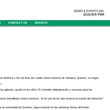
NEWS & EVENTS Info:
(212) 815-7555
|
|
|
S
CONTACT US
SEARCH
Sur América y Sur de Asia, los cuales ahora hicieron de Jamaica, Queens, su hogar.
.”
las iglesias, ayudó en los años 70 a brindar alfabetización y vacunas para los
ron metralletas contra nosotros. Yo fui uno de los que tuvieron la suerte de sobrevivir.”
de la comunidad de Queens, sigue estando en las primeras líneas del frente.