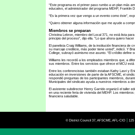
“Este programa es el primer paso rumbo a un plan más ampli
educativo, el administrador del programa MEHP, Franklin D
“Es la primera vez que vengo a un evento como éste”, expr
“Quiero obtener alguna información que me ayude a compr
Miembros se preparan
Christina Lebron, miembro del Local 371, no está lista par
principio del proceso”, dijo ella. “Lo que ahora quiero hacer 
El panelista Craig Williams, de la institución financiera de
su marcaje crediticio, más poder tiene usted”, indicó. Y 
College, subrayó asimismo ese asunto. “El crédito define s
Williams les recordó a los empleados miembros que, a difer
sus miembros. Entre los servicios que ofrece el MCU está la
Entre los conferencistas también estaban Kathy Lasri y E
educación en inversiones de parte de la AFSCME, el sindi
respondió preguntas de los participantes miembros, durant
Municipales del sindicato ayuda a nuestros miembros a des
El asistente subdirector Henry Garrido organizó el taller ed
en una reciente feria de vivienda del MEHP. Los miembros p
financiera saludable.
|
© District Council 37, AFSCME, AFL-CIO
125 