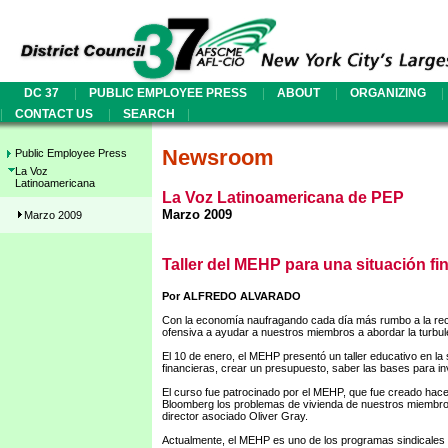
|
|
|
|
DC 37
PUBLIC EMPLOYEE PRESS
ABOUT
ORGANIZING
|
|
|
CONTACT US
SEARCH
Newsroom
Public Employee Press
La Voz
Latinoamericana
La Voz Latinoamericana de PEP
Marzo 2009
Marzo 2009
Taller del MEHP para una situación fi
Por ALFREDO ALVARADO
Con la economía naufragando cada día más rumbo a la rece
ofensiva a ayudar a nuestros miembros a abordar la turbule
El 10 de enero, el MEHP presentó un taller educativo en la
financieras, crear un presupuesto, saber las bases para inve
El curso fue patrocinado por el MEHP, que fue creado hace c
Bloomberg los problemas de vivienda de nuestros miembros.
director asociado Oliver Gray.
Actualmente, el MEHP es uno de los programas sindicales 