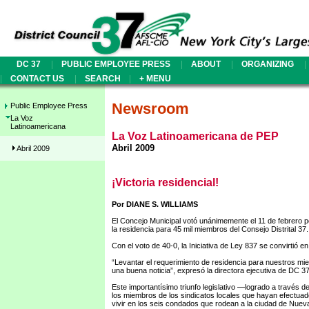
|
|
|
|
DC 37
PUBLIC EMPLOYEE PRESS
ABOUT
ORGANIZING
|
|
|
CONTACT US
SEARCH
+ MENU
Newsroom
Public Employee Press
La Voz
Latinoamericana
La Voz Latinoamericana de PEP
Abril 2009
Abril 2009
¡Victoria residencial!
Por DIANE S. WILLIAMS
El Concejo Municipal votó unánimemente el 11 de febrero por 
la residencia para 45 mil miembros del Consejo Distrital 37.
Con el voto de 40-0, la Iniciativa de Ley 837 se convirtió 
“Levantar el requerimiento de residencia para nuestros mi
una buena noticia”, expresó la directora ejecutiva de DC 37,
Este importantísimo triunfo legislativo —logrado a través 
los miembros de los sindicatos locales que hayan efectuad
vivir en los seis condados que rodean a la ciudad de Nue