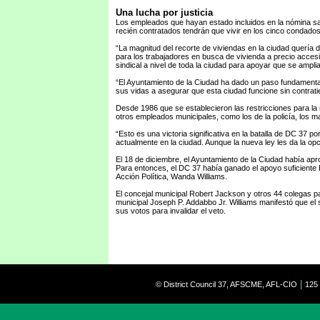
Una lucha por justicia
Los empleados que hayan estado incluidos en la nómina sala
recién contratados tendrán que vivir en los cinco condados
“La magnitud del recorte de viviendas en la ciudad quería d
para los trabajadores en busca de vivienda a precio accesi
sindical a nivel de toda la ciudad para apoyar que se ampli
“El Ayuntamiento de la Ciudad ha dado un paso fundamenta
sus vidas a asegurar que esta ciudad funcione sin contrat
Desde 1986 que se establecieron las restricciones para l
otros empleados municipales, como los de la policía, los m
“Esto es una victoria significativa en la batalla de DC 37 
actualmente en la ciudad. Aunque la nueva ley les da la 
El 18 de diciembre, el Ayuntamiento de la Ciudad había aproba
Para entonces, el DC 37 había ganado el apoyo suficiente E
Acción Política, Wanda Williams.
El concejal municipal Robert Jackson y otros 44 colegas patr
municipal Joseph P. Addabbo Jr. Williams manifestó que el 
sus votos para invalidar el veto.
|
© District Council 37, AFSCME, AFL-CIO
125 