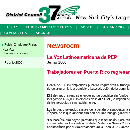
|
|
|
|
DC 37
PUBLIC EMPLOYEE PRESS
ABOUT
ORGANIZING
|
|
|
CONTACT US
SEARCH
Newsroom
Public Employee Press
La Voz
Latinoamericana
La Voz Latinoamericana de PEP
Junio 2006
Junio 2006
Trabajadores en Puerto Rico regresan 
Cerca de 100 mil empleados públicos regresaron al trabajo e
de dólares en la isla condujo a la paralización de la admin
El 1 de mayo, mientras el gobierno se quedaba sin fondos,
incluyendo a 26,000 miembros de la AFSCME, la organizació
de los negocios cayó rápidamente.
Los largos y peleados meses de la batalla presupuestaria e
víspera de lo que amenazaba con ser una huelga general en
“Es increíble que hayan permitido que la situación fuera tan
convocada por los sindicatos de la Ciudad de Nueva York en
acompañada por el vicepresidente de la Local 372, Santos 