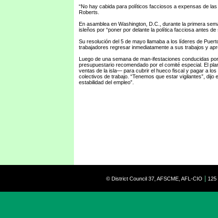
“No hay cabida para políticos facciosos a expensas de las 
Roberts.
En asamblea en Washington, D.C., durante la primera seman
isleños por “poner por delante la política facciosa antes d
Su resolución del 5 de mayo llamaba a los líderes de Puert
trabajadores regresar inmediatamente a sus trabajos y apr
Luego de una semana de man-ifestaciones conducidas por l
presupuestario recomendado por el comité especial. El pl
ventas de la isla— para cubrir el hueco fiscal y pagar a los
colectivos de trabajo. “Tenemos que estar vigilantes”, dij
estabilidad del empleo”.
|
© District Council 37, AFSCME, AFL-CIO
125 