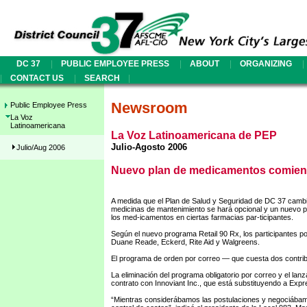
|
|
|
|
DC 37
PUBLIC EMPLOYEE PRESS
ABOUT
ORGANIZING
|
|
|
CONTACT US
SEARCH
Newsroom
Public Employee Press
La Voz
Latinoamericana
La Voz Latinoamericana de PEP
Julio-Agosto 2006
Julio/Aug 2006
Nuevo plan de medicamentos comienza
A medida que el Plan de Salud y Seguridad de DC 37 cambia 
medicinas de mantenimiento se hará opcional y un nuevo pr
los med-icamentos en ciertas farmacias par-ticipantes.
Según el nuevo programa Retail 90 Rx, los participantes 
Duane Reade, Eckerd, Rite Aid y Walgreens.
El programa de orden por correo — que cuesta dos contrib
La eliminación del programa obligatorio por correo y el la
contrato con Innoviant Inc., que está substituyendo a Expr
“Mientras considerábamos las postulaciones y negociábamos 