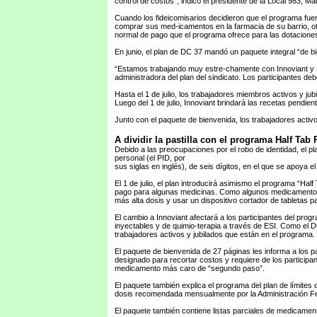
control de costos”, indicó el presidente de la Local 983, Ma
Cuando los fideicomisarios decidieron que el programa fuer
comprar sus med-icamentos en la farmacia de su barrio, otr
normal de pago que el programa ofrece para las dotaciones
En junio, el plan de DC 37 mandó un paquete integral “de b
“Estamos trabajando muy estre-chamente con Innoviant y ESI
administradora del plan del sindicato. Los participantes de
Hasta el 1 de julio, los trabajadores miembros activos y 
Luego del 1 de julio, Innoviant brindará las recetas pendie
Junto con el paquete de bienvenida, los trabajadores activ
A dividir la pastilla con el programa Half Tab 
Debido a las preocupaciones por el robo de identidad, el pl
personal (el PID, por
sus siglas en inglés), de seis dígitos, en el que se apoya 
El 1 de julio, el plan introducirá asimismo el programa “Half
pago para algunas medicinas. Como algunos medicamentos c
más alta dosis y usar un dispositivo cortador de tabletas pa
El cambio a Innoviant afectará a los participantes del p
inyectables y de quimio-terapia a través de ESI. Como el D
trabajadores activos y jubilados que están en el programa.
El paquete de bienvenida de 27 páginas les informa a los 
designado para recortar costos y requiere de los particip
medicamento más caro de “segundo paso”.
El paquete también explica el programa del plan de límites
dosis recomendada mensualmente por la Administración Fe
El paquete también contiene listas parciales de medicament