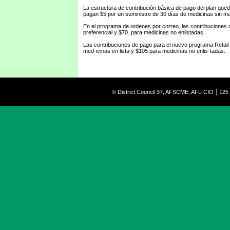
La estructura de contribución básica de pago del plan qued
pagan $5 por un suministro de 30 días de medicinas sin mar
En el programa de ordenes por correo, las contribuciones 
preferencial y $70. para medicinas no enlistadas.
Las contribuciones de pago para el nuevo programa Retail 
med-icinas en lista y $105 para medicinas no enlis-tadas.
|
© District Council 37, AFSCME, AFL-CIO
125 