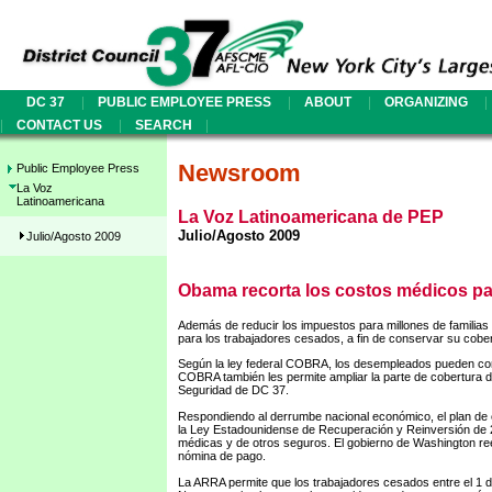
|
|
|
|
DC 37
PUBLIC EMPLOYEE PRESS
ABOUT
ORGANIZING
|
|
|
CONTACT US
SEARCH
Newsroom
Public Employee Press
La Voz
Latinoamericana
La Voz Latinoamericana de PEP
Julio/Agosto 2009
Julio/Agosto 2009
Obama recorta los costos médicos pa
Además de reducir los impuestos para millones de familias 
para los trabajadores cesados, a fin de conservar su cobe
Según la ley federal COBRA, los desempleados pueden cont
COBRA también les permite ampliar la parte de cobertura de
Seguridad de DC 37.
Respondiendo al derrumbe nacional económico, el plan de
la Ley Estadounidense de Recuperación y Reinversión de 2
médicas y de otros seguros. El gobierno de Washington ree
nómina de pago.
La ARRA permite que los trabajadores cesados entre el 1 d