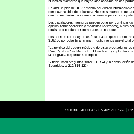
Nuestros miembros que hayan sido cesados en ese período
En abril, el plan de DC 37 mandó por correo información 
continuar recibiendo cobertura. Nuestros miembros cesados
que tomen ofertas de indemnizaciones o pagos por liquidac
Los trabajadores miembros pueden optar por continuar con 
opinión sobre operación y medicinas recetadas), o bien por
oculista no pueden ser comprados en paquete.
Los ahorros con la ley de estímulo hacen que el costo trime
$162.36 por cobertura familiar: mucho menos que el total 
“La pérdida del seguro médico y de otras prestaciones es
Plan, Cynthia Chin-Marshal—. El sindicato y el plan harem
la desgracia de perder su empleo”.
Si tiene usted preguntas sobre COBRA y la continuación de 
Seguridad, al 212-815-1234.
|
© District Council 37, AFSCME, AFL-CIO
125 