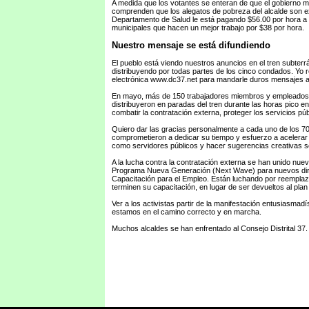
A medida que los votantes se enteran de que el gobierno mu
comprenden que los alegatos de pobreza del alcalde son 
Departamento de Salud le está pagando $56.00 por hora a u
municipales que hacen un mejor trabajo por $38 por hora.
Nuestro mensaje se está difundiendo
El pueblo está viendo nuestros anuncios en el tren subterr
distribuyendo por todas partes de los cinco condados. Yo r
electrónica www.dc37.net para mandarle duros mensajes al
En mayo, más de 150 trabajadores miembros y empleados sa
distribuyeron en paradas del tren durante las horas pico
combatir la contratación externa, proteger los servicios públ
Quiero dar las gracias personalmente a cada uno de los 700
comprometieron a dedicar su tiempo y esfuerzo a acelerar 
como servidores públicos y hacer sugerencias creativas s
A la lucha contra la contratación externa se han unido nue
Programa Nueva Generación (Next Wave) para nuevos diri
Capacitación para el Empleo. Están luchando por reemplaz
terminen su capacitación, en lugar de ser devueltos al plan 
Ver a los activistas partir de la manifestación entusiasma
estamos en el camino correcto y en marcha.
Muchos alcaldes se han enfrentado al Consejo Distrital 37