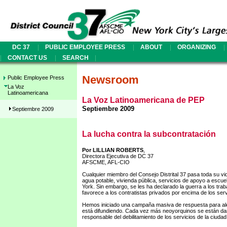
|
|
|
|
DC 37
PUBLIC EMPLOYEE PRESS
ABOUT
ORGANIZING
|
|
|
CONTACT US
SEARCH
Newsroom
Public Employee Press
La Voz
Latinoamericana
La Voz Latinoamericana de PEP
Septiembre 2009
Septiembre 2009
La lucha contra la subcontratación
Por
LILLIAN ROBERTS
,
Directora Ejecutiva de DC 37
AFSCME, AFL-CIO
Cualquier miembro del Consejo Distrital 37 pasa toda su vi
agua potable, vivienda pública, servicios de apoyo a escue
York. Sin embargo, se les ha declarado la guerra a los tra
favorece a los contratistas privados por encima de los serv
Hemos iniciado una campaña masiva de respuesta para alerta
está difundiendo. Cada vez más neoyorquinos se están dand
responsable del debilitamiento de los servicios de la ciud