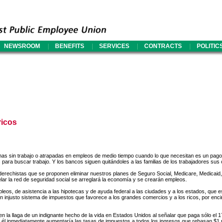
|
|
|
|
NEWSROOM
BENEFITS
SERVICES
CONTRACTS
POLITIC
ricos
as sin trabajo o atrapadas en empleos de medio tiempo cuando lo que necesitan es un pago 
ra buscar trabajo. Y los bancos siguen quitándoles a las familias de los trabajadores sus
erechistas que se proponen eliminar nuestros planes de Seguro Social, Medicare, Medicaid,
lar la red de seguridad social se arreglará la economía y se crearán empleos.
, de asistencia a las hipotecas y de ayuda federal a las ciudades y a los estados, que es
n injusto sistema de impuestos que favorece a los grandes comercios y a los ricos, por enc
o en la llaga de un indignante hecho de la vida en Estados Unidos al señalar que paga sólo el
él inmediatamente aumentaría las tasas de impuestos a todos los ingresos que rebasan $1 mil