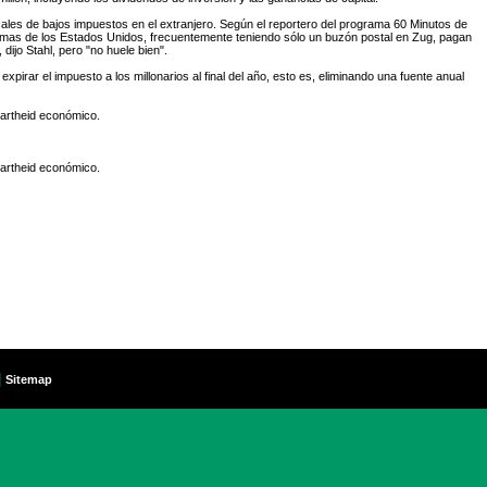
les de bajos impuestos en el extranjero. Según el reportero del programa 60 Minutos de
firmas de los Estados Unidos, frecuentemente teniendo sólo un buzón postal en Zug, pagan
ijo Stahl, pero "no huele bien".
irar el impuesto a los millonarios al final del año, esto es, eliminando una fuente anual
partheid económico.
partheid económico.
|
Sitemap