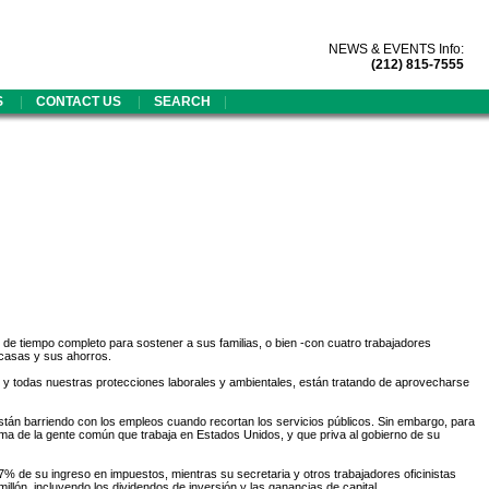
NEWS & EVENTS Info:
(212) 815-7555
|
|
|
S
CONTACT US
SEARCH
de tiempo completo para sostener a sus familias, o bien -con cuatro trabajadores
 casas y sus ahorros.
 y todas nuestras protecciones laborales y ambientales, están tratando de aprovecharse
tán barriendo con los empleos cuando recortan los servicios públicos. Sin embargo, para
ima de la gente común que trabaja en Estados Unidos, y que priva al gobierno de su
 17% de su ingreso en impuestos, mientras su secretaria y otros trabajadores oficinistas
lón, incluyendo los dividendos de inversión y las ganancias de capital.