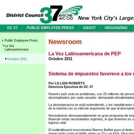
|
|
|
|
DC 37
PUBLIC EMPLOYEE PRESS
ABOUT
ORGANIZING
Newsroom
Public Employee Press
La Voz
Latinoamericana
La Voz Latinoamericana de PEP
Octubre 2011
Octubre 2011
Sistema de impuestos favorece a los 
Por LILLIAN ROBERTS
Directora Ejecutiva de DC 37
Nuestro país esta en problemas, con 25 millones de person
desempleados por cada vacante- demasiado desalentados pa
La desesperanza se está extendiendo, y los republicanos d
de la miseria con su ridículo argumento de que al desmante
Necesitamos desesperadamente un gran programa de empleos
financiar estas necesidades urgentes, lo que tenemos es u
ingreso vital.
El multimillonario inversionista Warren Buffett puso el ded
pagan tanto como el doble: entre un 33 y un 41%. Dice que 