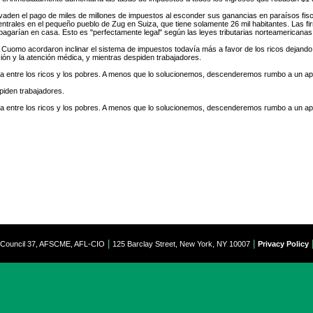
den el pago de miles de millones de impuestos al esconder sus ganancias en paraísos fisca
centrales en el pequeño pueblo de Zug en Suiza, que tiene solamente 26 mil habitantes. Las 
agarían en casa. Esto es "perfectamente legal" según las leyes tributarias norteamericanas, d
uomo acordaron inclinar el sistema de impuestos todavía más a favor de los ricos dejando exp
ción y la atención médica, y mientras despiden trabajadores.
ancia entre los ricos y los pobres. A menos que lo solucionemos, descenderemos rumbo a un a
piden trabajadores.
ancia entre los ricos y los pobres. A menos que lo solucionemos, descenderemos rumbo a un a
|
|
t Council 37, AFSCME, AFL-CIO
125 Barclay Street, New York, NY 10007
Privacy Policy