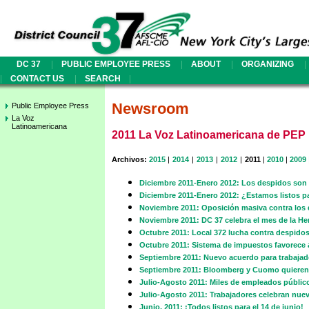
|
|
|
|
DC 37
PUBLIC EMPLOYEE PRESS
ABOUT
ORGANIZING
|
|
|
CONTACT US
SEARCH
Newsroom
Public Employee Press
La Voz
Latinoamericana
2011 La Voz Latinoamericana de PEP
Archivos:
2015
|
2014
|
2013
|
2012
|
2011
|
2010
|
2009
Diciembre 2011-Enero 2012: Los despidos son un
Diciembre 2011-Enero 2012: ¿Estamos listos pa
Noviembre 2011: Oposición masiva contra los 
Noviembre 2011: DC 37 celebra el mes de la He
Octubre 2011: Local 372 lucha contra despidos
Octubre 2011: Sistema de impuestos favorece a
Septiembre 2011: Nuevo acuerdo para trabajad
Septiembre 2011: Bloomberg y Cuomo quieren
Julio-Agosto 2011: Miles de empleados públicos
Julio-Agosto 2011: Trabajadores celebran nuev
Junio, 2011: ¡Todos listos para el 14 de junio!