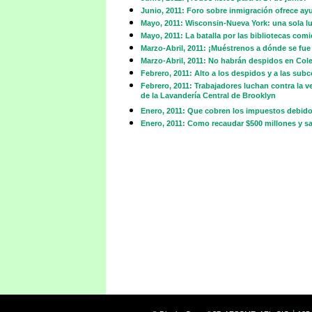
Junio, 2011: Foro sobre inmigración ofrece ay
Mayo, 2011: Wisconsin-Nueva York: una sola l
Mayo, 2011: La batalla por las bibliotecas com
Marzo-Abril, 2011: ¡Muéstrenos a dónde se fue 
Marzo-Abril, 2011: No habrán despidos en Col
Febrero, 2011: Alto a los despidos y a las sub
Febrero, 2011: Trabajadores luchan contra la v
de la Lavandería Central de Brooklyn
Enero, 2011: Que cobren los impuestos debid
Enero, 2011: Como recaudar $500 millones y s