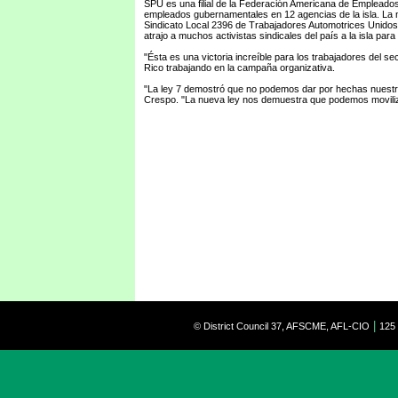
SPU es una filial de la Federación Americana de Empleados
empleados gubernamentales en 12 agencias de la isla. La nu
Sindicato Local 2396 de Trabajadores Automotrices Unido
atrajo a muchos activistas sindicales del país a la isla par
"Ésta es una victoria increíble para los trabajadores del s
Rico trabajando en la campaña organizativa.
"La ley 7 demostró que no podemos dar por hechas nuestras
Crespo. "La nueva ley nos demuestra que podemos moviliz
|
© District Council 37, AFSCME, AFL-CIO
125 