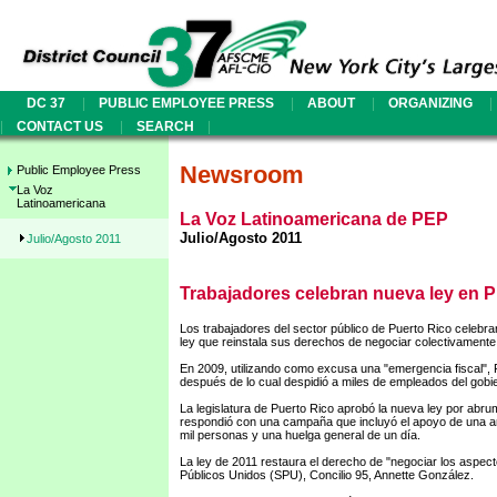
|
|
|
|
DC 37
PUBLIC EMPLOYEE PRESS
ABOUT
ORGANIZING
|
|
|
CONTACT US
SEARCH
Newsroom
Public Employee Press
La Voz
Latinoamericana
La Voz Latinoamericana de PEP
Julio/Agosto 2011
Julio/Agosto 2011
Trabajadores celebran nueva ley en P
Los trabajadores del sector público de Puerto Rico celebr
ley que reinstala sus derechos de negociar colectivamente
En 2009, utilizando como excusa una "emergencia fiscal", 
después de lo cual despidió a miles de empleados del gobi
La legislatura de Puerto Rico aprobó la nueva ley por abru
respondió con una campaña que incluyó el apoyo de una am
mil personas y una huelga general de un día.
La ley de 2011 restaura el derecho de "negociar los aspecto
Públicos Unidos (SPU), Concilio 95, Annette González.