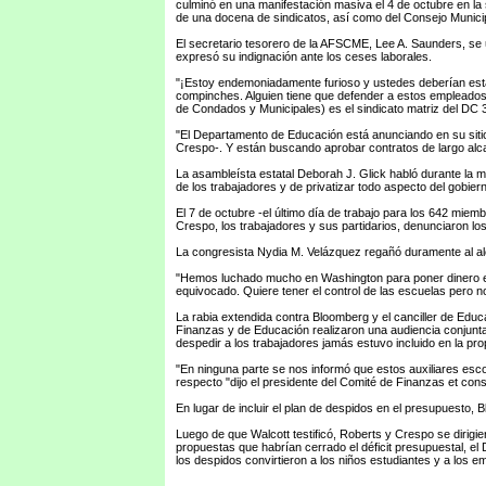
culminó en una manifestación masiva el 4 de octubre en la
de una docena de sindicatos, así como del Consejo Municipa
El secretario tesorero de la AFSCME, Lee A. Saunders, se u
expresó su indignación ante los ceses laborales.
"¡Estoy endemoniadamente furioso y ustedes deberían estar
compinches. Alguien tiene que defender a estos empleado
de Condados y Municipales) es el sindicato matriz del DC 
"El Departamento de Educación está anunciando en su siti
Crespo-. Y están buscando aprobar contratos de largo alca
La asambleísta estatal Deborah J. Glick habló durante la ma
de los trabajadores y de privatizar todo aspecto del gobierno"
El 7 de octubre -el último día de trabajo para los 642 miemb
Crespo, los trabajadores y sus partidarios, denunciaron lo
La congresista Nydia M. Velázquez regañó duramente al a
"Hemos luchado mucho en Washington para poner dinero en l
equivocado. Quiere tener el control de las escuelas pero no
La rabia extendida contra Bloomberg y el canciller de Edu
Finanzas y de Educación realizaron una audiencia conjunta 
despedir a los trabajadores jamás estuvo incluido en la pro
"En ninguna parte se nos informó que estos auxiliares esc
respecto "dijo el presidente del Comité de Finanzas et co
En lugar de incluir el plan de despidos en el presupuesto, 
Luego de que Walcott testificó, Roberts y Crespo se diri
propuestas que habrían cerrado el déficit presupuestal, 
los despidos convirtieron a los niños estudiantes y a los e