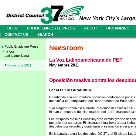
|
|
|
|
DC 37
PUBLIC EMPLOYEE PRESS
ABOUT
ORGANIZING
|
|
|
CONTACT US
SEARCH
Newsroom
Public Employee Press
La Voz
Latinoamericana
La Voz Latinoamericana de PEP
Noviembre 2011
Noviembre 2011
Oposición masiva contra los despido
Por ALFREDO ALVARADO
Desafiando a la abrumadora oposición conformada por los p
despidió a 642 empleados del Departamento de Educación. 
"Sin ninguna razón fiscal válida, el alcalde despidió a cas
hispanas, muchas de ellas madres solteras", manifestó la di
Los despidos masivos constituyeron el más grande despid
posesión de su cargo. El sindicatoahora llevará esta luch
despidos por recorte, y continuará presionando en la arena
En la batalla contra los despidos DC 37 y el Sindicato Loca