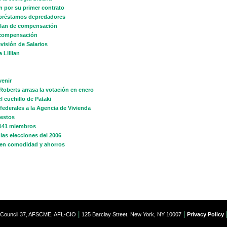
n por su primer contrato
 préstamos depredadores
 plan de compensación
e compensación
visión de Salarios
 Lillian
venir
 Roberts arrasa la votación en enero
l cuchillo de Pataki
 federales a la Agencia de Vivienda
uestos
 141 miembros
las elecciones del 2006
ecen comodidad y ahorros
|
|
t Council 37, AFSCME, AFL-CIO
125 Barclay Street, New York, NY 10007
Privacy Policy