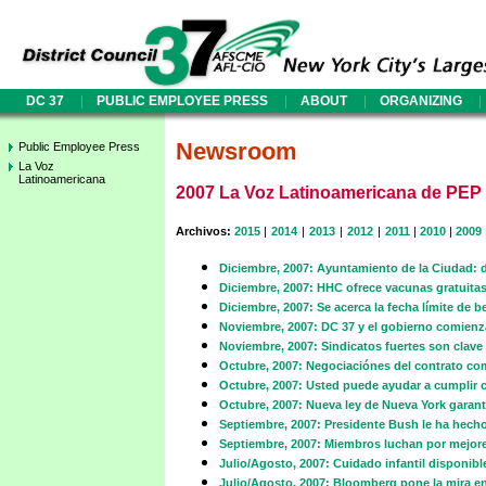
|
|
|
|
DC 37
PUBLIC EMPLOYEE PRESS
ABOUT
ORGANIZING
Newsroom
Public Employee Press
La Voz
Latinoamericana
2007 La Voz Latinoamericana de PEP
Archivos:
2015
|
2014
|
2013
|
2012
|
2011
|
2010
|
2009
Diciembre, 2007: Ayuntamiento de la Ciudad: d
Diciembre, 2007: HHC ofrece vacunas gratuita
Diciembre, 2007: Se acerca la fecha límite de b
Noviembre, 2007: DC 37 y el gobierno comien
Noviembre, 2007: Sindicatos fuertes son clave
Octubre, 2007: Negociaciónes del contrato co
Octubre, 2007: Usted puede ayudar a cumplir c
Octubre, 2007: Nueva ley de Nueva York garanti
Septiembre, 2007: Presidente Bush le ha hecho
Septiembre, 2007: Miembros luchan por mejore
Julio/Agosto, 2007: Cuidado infantil disponib
Julio/Agosto, 2007: Bloomberg pone la mira en