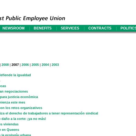
|
|
|
|
NEWSROOM
BENEFITS
SERVICES
CONTRACTS
POLITIC
|
2008
|
2007
|
2006
|
2005
|
2004
|
2003
efiende la igualdad
s
ecas
zan negociaciones
 para justicia económica
mienza este mes
on los retos organizativos
za el derecho de trabajadores a tener representación sindical
 daño a la corte: ¡ya no más!
s viviendas
le en Queens
 la ecología urbana