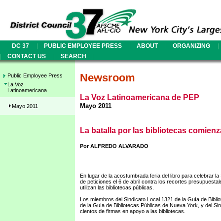
|
|
|
|
DC 37
PUBLIC EMPLOYEE PRESS
ABOUT
ORGANIZING
|
|
|
CONTACT US
SEARCH
Newsroom
Public Employee Press
La Voz
Latinoamericana
La Voz Latinoamericana de PEP
Mayo 2011
Mayo 2011
La batalla por las bibliotecas comienz
Por ALFREDO ALVARADO
En lugar de la acostumbrada feria del libro para celebrar 
de peticiones el 6 de abril contra los recortes presupues
utilizan las bibliotecas públicas.
Los miembros del Sindicato Local 1321 de la Guía de Biblio
de la Guía de Bibliotecas Públicas de Nueva York, y del S
cientos de firmas en apoyo a las bibliotecas.