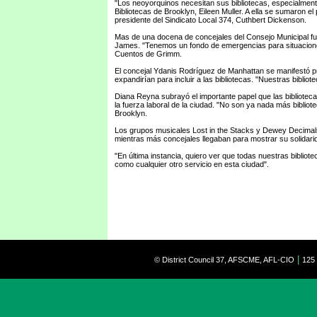
"Los neoyorquinos necesitan sus bibliotecas, especialmente
Bibliotecas de Brooklyn, Eileen Muller. A ella se sumaron el
presidente del Sindicato Local 374, Cuthbert Dickenson.
Mas de una docena de concejales del Consejo Municipal fuer
James. "Tenemos un fondo de emergencias para situaciones
Cuentos de Grimm.
El concejal Ydanis Rodríguez de Manhattan se manifestó p
expandirían para incluir a las bibliotecas. "Nuestras bibliot
Diana Reyna subrayó el importante papel que las bibliote
la fuerza laboral de la ciudad. "No son ya nada más bibliot
Brooklyn.
Los grupos musicales Lost in the Stacks y Dewey Decimals,
mientras más concejales llegaban para mostrar su solidarid
"En última instancia, quiero ver que todas nuestras biblio
como cualquier otro servicio en esta ciudad".
|
© District Council 37, AFSCME, AFL-CIO
125 