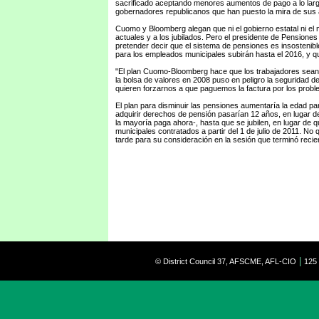
sacrificado aceptando menores aumentos de pago a lo largo d
gobernadores republicanos que han puesto la mira de sus 
Cuomo y Bloomberg alegan que ni el gobierno estatal ni e
actuales y a los jubilados. Pero el presidente de Pensiones
pretender decir que el sistema de pensiones es insostenibl
para los empleados municipales subirán hasta el 2016, y qu
"El plan Cuomo-Bloomberg hace que los trabajadores sean v
la bolsa de valores en 2008 puso en peligro la seguridad de
quieren forzarnos a que paguemos la factura por los probl
El plan para disminuir las pensiones aumentaría la edad pa
adquirir derechos de pensión pasarían 12 años, en lugar de
la mayoría paga ahora-, hasta que se jubilen, en lugar de q
municipales contratados a partir del 1 de julio de 2011. No
tarde para su consideración en la sesión que terminó reci
|
© District Council 37, AFSCME, AFL-CIO
125 