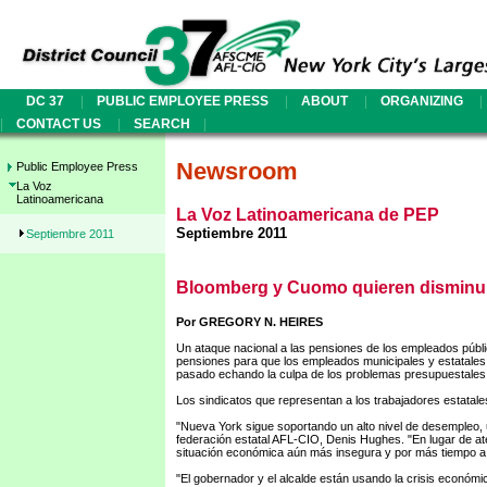
|
|
|
|
DC 37
PUBLIC EMPLOYEE PRESS
ABOUT
ORGANIZING
|
|
|
CONTACT US
SEARCH
Newsroom
Public Employee Press
La Voz
Latinoamericana
La Voz Latinoamericana de PEP
Septiembre 2011
Septiembre 2011
Bloomberg y Cuomo quieren disminu
Por GREGORY N. HEIRES
Un ataque nacional a las pensiones de los empleados públi
pensiones para que los empleados municipales y estatales 
pasado echando la culpa de los problemas presupuestales a
Los sindicatos que representan a los trabajadores estatal
"Nueva York sigue soportando un alto nivel de desempleo, u
federación estatal AFL-CIO, Denis Hughes. "En lugar de at
situación económica aún más insegura y por más tiempo a 
"El gobernador y el alcalde están usando la crisis econó