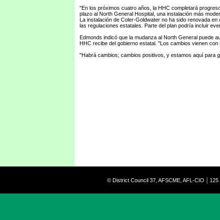
"En los próximos cuatro años, la HHC completará progresos
plazo al North General Hospital, una instalación más mo
La instalación de Coler-Goldwater no ha sido renovada en 
las regulaciones estatales. Parte del plan podría incluir eve
Edmonds indicó que la mudanza al North General puede au
HHC recibe del gobierno estatal. "Los cambios vienen con r
"Habrá cambios; cambios positivos, y estamos aquí para g
|
© District Council 37, AFSCME, AFL-CIO
125 