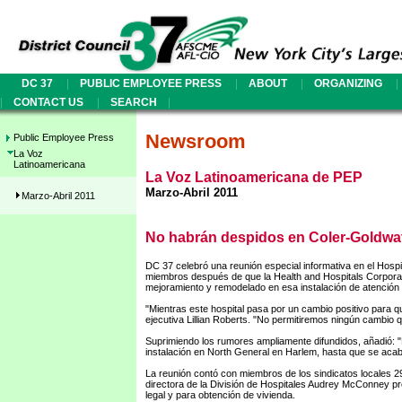
|
|
|
|
DC 37
PUBLIC EMPLOYEE PRESS
ABOUT
ORGANIZING
|
|
|
CONTACT US
SEARCH
Newsroom
Public Employee Press
La Voz
Latinoamericana
La Voz Latinoamericana de PEP
Marzo-Abril 2011
Marzo-Abril 2011
No habrán despidos en Coler-Goldwa
DC 37 celebró una reunión especial informativa en el Hospi
miembros después de que la Health and Hospitals Corporati
mejoramiento y remodelado en esa instalación de atención 
"Mientras este hospital pasa por un cambio positivo para qu
ejecutiva Lillian Roberts. "No permitiremos ningún cambio
Suprimiendo los rumores ampliamente difundidos, añadió:
instalación en North General en Harlem, hasta que se acab
La reunión contó con miembros de los sindicatos locales 299
directora de la División de Hospitales Audrey McConney pr
legal y para obtención de vivienda.