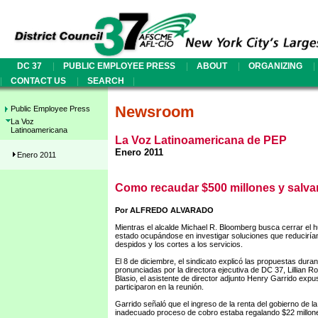
|
|
|
|
DC 37
PUBLIC EMPLOYEE PRESS
ABOUT
ORGANIZING
|
|
|
CONTACT US
SEARCH
Newsroom
Public Employee Press
La Voz
Latinoamericana
La Voz Latinoamericana de PEP
Enero 2011
Enero 2011
Como recaudar $500 millones y salva
Por ALFREDO ALVARADO
Mientras el alcalde Michael R. Bloomberg busca cerrar el
estado ocupándose en investigar soluciones que reducirían
despidos y los cortes a los servicios.
El 8 de diciembre, el sindicato explicó las propuestas dur
pronunciadas por la directora ejecutiva de DC 37, Lillian Ro
Blasio, el asistente de director adjunto Henry Garrido exp
participaron en la reunión.
Garrido señaló que el ingreso de la renta del gobierno de
inadecuado proceso de cobro estaba regalando $22 millone