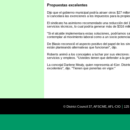
Propuestas excelentes
Dijo que el gobierno municipal podría atraer otros $27 mill
si cancelara las exenciones a los impuestos para la propied
El sindicato ha asimismo recomendado una reducción del 15
servicios técnicos, lo cual podría generar más de $316 mil
"Si el alcalde implementara estas soluciones, podríamos sa
contemplar al movimiento laboral como a un socio potencial
De Blasio reconoció el aspecto positivo del papel de los si
están planteando alternativas que funcionan", dijo.
Roberts animó a los concejales a luchar por sus electores 
servicios y empleos. "Ustedes tienen que defender a la gent
La concejal Darlene Mealy, quien representa al 41er. Distr
excelentes", dijo. "Tienen que ponerlas en vigor."
|
© District Council 37, AFSCME, AFL-CIO
125 